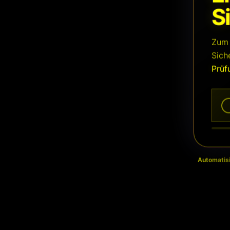
S
Zum 
Sich
Prüf
Automatisi