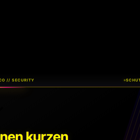
O // SECURITY
SCHUT
inen kurzen