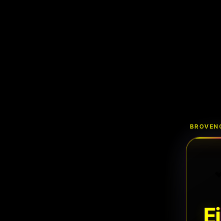
BROVENC
E