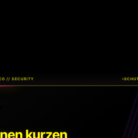
O // SECURITY
SCHUT
inen kurzen