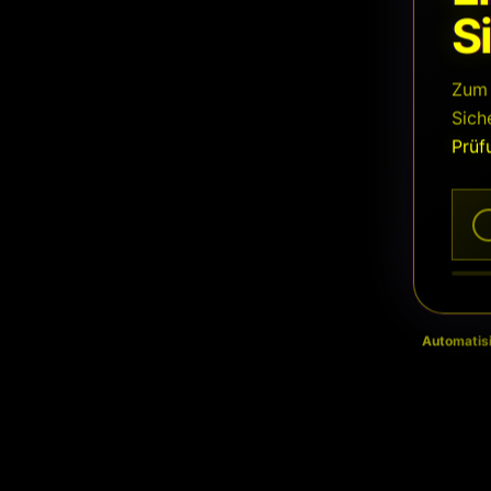
S
Zum 
Sich
Prüf
Automatisi