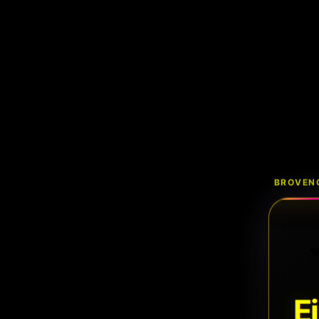
BROVENC
E