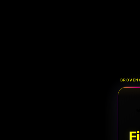
BROVENC
E