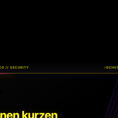
O // SECURITY
SCHUT
inen kurzen