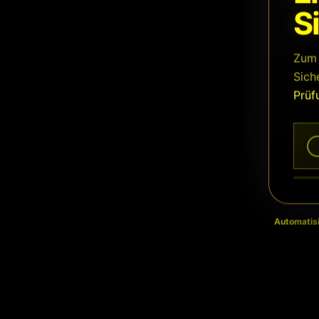
S
Zum 
Sich
Prüf
Automatisi